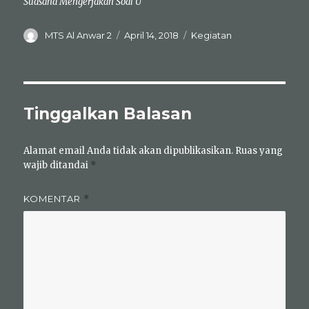
Suasana Mengerjakan Soal U
Author
Posted
Categories
MTS Al Anwar 2
April 14, 2018
Kegiatan
on
Tinggalkan Balasan
Alamat email Anda tidak akan dipublikasikan.
Ruas yang
wajib ditandai
*
KOMENTAR
*