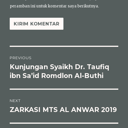
peramban ini untuk komentar saya berikutnya.
Navigasi
PREVIOUS
pos
Kunjungan Syaikh Dr. Taufiq
Previous
post:
ibn Sa’id Romdlon Al-Buthi
NEXT
ZARKASI MTS AL ANWAR 2019
Next
post: