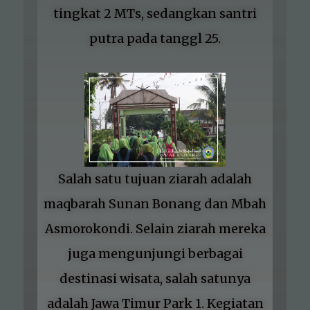
tingkat 2 MTs, sedangkan santri
putra pada tanggl 25.
Salah satu tujuan ziarah adalah
maqbarah Sunan Bonang dan Mbah
Asmorokondi. Selain ziarah mereka
juga mengunjungi berbagai
destinasi wisata, salah satunya
adalah Jawa Timur Park 1. Kegiatan