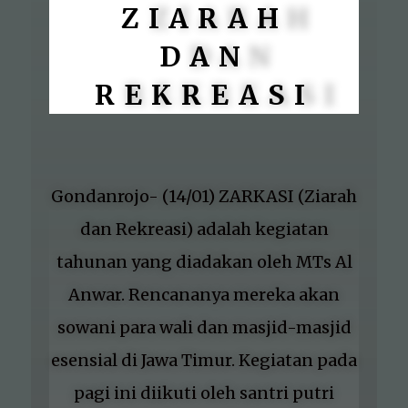
ZIARAH
DAN
REKREASI
Gondanrojo- (14/01) ZARKASI (Ziarah
dan Rekreasi) adalah kegiatan
tahunan yang diadakan oleh MTs Al
Anwar. Rencananya mereka akan
sowani para wali dan masjid-masjid
esensial di Jawa Timur. Kegiatan pada
pagi ini diikuti oleh santri putri